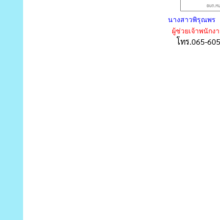
นางสาว
พิรุณพร 
ผู้ช่วยเจ้าพนักง
โทร.065-60